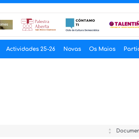
Actividades 25-26
Novas
Os Maios
Parti
Documen