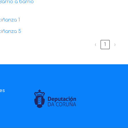
Barrio a barrio
ciñanza 1
ciñanza 5
‹
1
›
ies