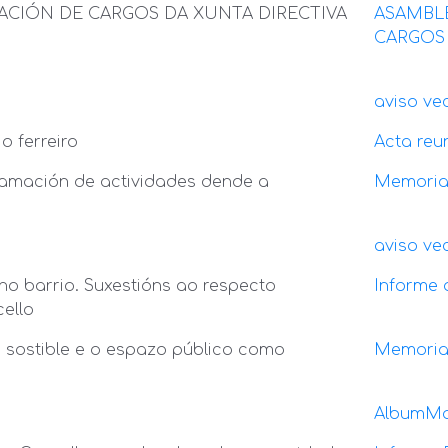
ACIÓN DE CARGOS DA XUNTA DIRECTIVA
ASAMBL
CARGOS 
o
aviso ve
o ferreiro
Acta reun
ramación de actividades dende a
Memori
aviso ve
 no barrio. Suxestións ao respecto
Informe 
cello
 sostible e o espazo público como
Memori
AlbumMa