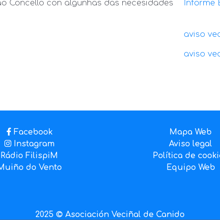
ao Concello con algunhas das necesidades
Informe 
aviso ve
aviso ve
Facebook
Mapa Web
Instagram
Aviso legal
Rádio FilispiM
Política de cook
Muiño do Vento
Equipo Web
2025 © Asociación Veciñal de Canido