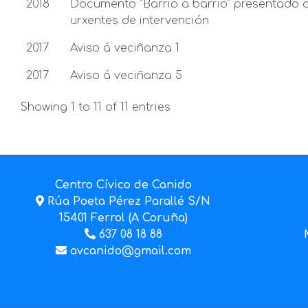
2018
Documento "Barrio a barrio" presentado 
urxentes de intervención
2017
Aviso á veciñanza 1
2017
Aviso á veciñanza 5
Showing 1 to 11 of 11 entries
Centro Cívico de Canido
Rúa Poeta Pérez Parallé S/N
15401 Ferrol (A Coruña)
637 08 18 88
avcanido@gmail.com