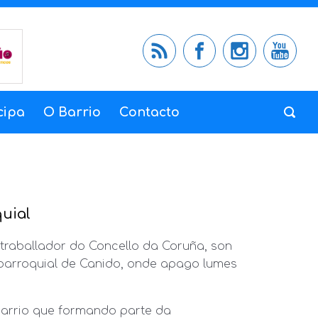
cipa
O Barrio
Contacto
uial
e traballador do Concello da Coruña, son
 parroquial de Canido, onde apago lumes
 barrio que formando parte da