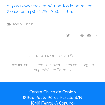
https://www.ivoox.com/unha-tarde-no-muino-
27-audios-mp3_rf_29849385_1.html
Radio Filispín
UNHA TARDE NO MUÍÑO
Dos millones menos de inversiones con cargo al
superávit en Ferrol
Centro Cívico de Canido
Rúa Poeta Pérez Parallé S/N
15401 Ferrol (A Coruña)