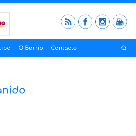
cipa
O Barrio
Contacto
anido