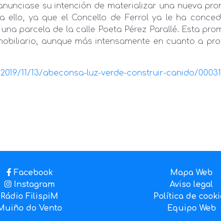
nciase su intención de materializar una nueva promo
 ello, ya que el Concello de Ferrol ya le ha concedi
n una parcela de la calle Poeta Pérez Parallé. Esta pr
biliario, aunque más intensamente en cuanto a proye
ol/2019/11/13/abeconsa-luz-verde-construir-canido/000
Facebook
Mapa Web
Instagram
Aviso legal
Rádio FilispiM
Política de cook
Muiño do Vento
Equipo Web