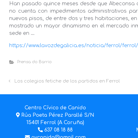
Han pasado quince meses desde que Abeconsa anu
no cuenta con impedimentos administrativos para
nuevos pisos, de entre dos y tres habitaciones, e
mostrado un mayor dinamismo en el mercado inmo
sede en …
https://www.lavozdegalicia.es/noticia/ferrol/ferr
Prensa do Barrio
Los colegios fetiche de los partidos en Ferrol
Centro Cívico de Canido
Rúa Poeta Pérez Parallé S/N
15401 Ferrol (A Coruña)
637 08 18 88
avcanido@gmail.com