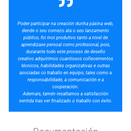
Poder participar na creación dunha páxina web,
dende o seu comezo ata o seu
lanzamento
público, foi moi produtivo tanto a nivel de
aprendizaxe persoal
como profesional, pois,
durarante todo este proceso de deseño
creativo
adquirimos cuantiosos coñecementos
técnicos, habilidades organizativas e
outras
asociadas co traballo en equipo, tales como a
responsabilidade, a
comunicación e a
cooperación.
Ademais, tamén resaltamos a satisfacción
sentida tras ver finalizado o traballo
con éxito.