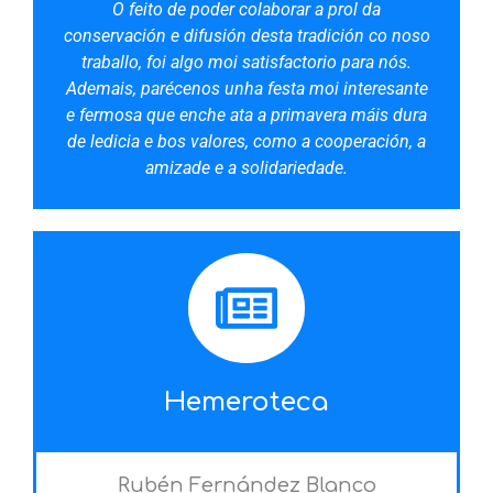
O feito de poder colaborar a prol da
conservación e difusión desta tradición co
noso
traballo, foi algo moi satisfactorio para nós.
Ademais, parécenos unha
festa moi interesante
e fermosa que enche ata a primavera máis dura
de ledicia
e bos valores, como a cooperación, a
amizade e a solidariedade.
Hemeroteca
Rubén Fernández Blanco