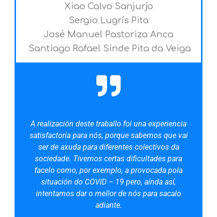
Xiao Calvo Sanjurjo
Sergio Lugrís Pita
José Manuel Pastoriza Anca
Santiago Rafael Sinde Pita da Veiga
A realización deste traballo foi una experiencia
satisfactoria para nós, porque sabemos que vai
ser de axuda para diferentes colectivos da
sociedade. Tivemos certas dificultades para
facelo como, por exemplo, a provocada pola
situación do COVID – 19 pero, aínda así,
intentamos dar o mellor de nós para sacalo
adiante.