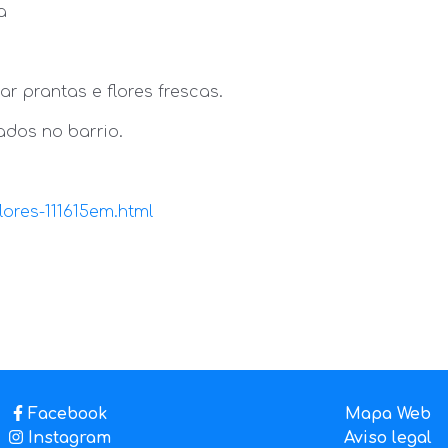
a
r prantas e flores frescas.
ados no barrio.
ores-111615em.html
Facebook
Mapa Web
Instagram
Aviso legal