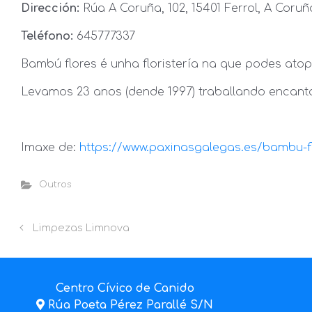
Dirección:
Rúa A Coruña, 102, 15401 Ferrol, A Coruñ
Teléfono:
645777337
Bambú flores é unha floristería na que podes atopa
Levamos 23 anos (dende 1997) traballando encant
Imaxe de:
https://www.paxinasgalegas.es/bambu-fl
Outros
Limpezas Limnova
Centro Cívico de Canido
Rúa Poeta Pérez Parallé S/N