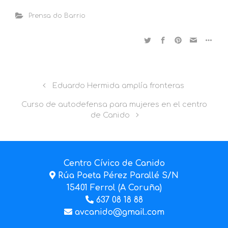
Prensa do Barrio
Eduardo Hermida amplía fronteras
Curso de autodefensa para mujeres en el centro
de Canido
Centro Cívico de Canido
Rúa Poeta Pérez Parallé S/N
15401 Ferrol (A Coruña)
637 08 18 88
avcanido@gmail.com