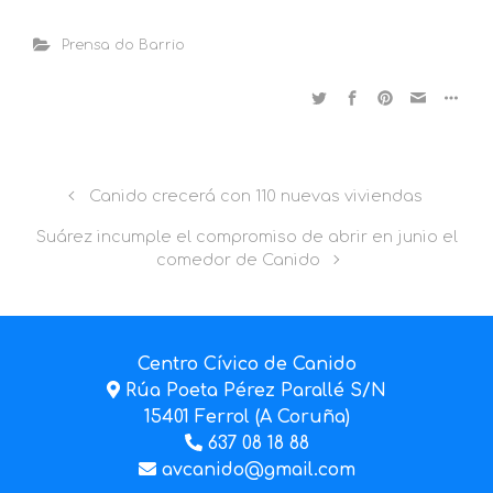
Prensa do Barrio
Canido crecerá con 110 nuevas viviendas
Suárez incumple el compromiso de abrir en junio el
comedor de Canido
Centro Cívico de Canido
Rúa Poeta Pérez Parallé S/N
15401 Ferrol (A Coruña)
637 08 18 88
avcanido@gmail.com