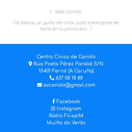
Más Canido
Os Maios, un guiño de color para sumergirse de
lleno en la primavera
Centro Cívico de Canido
Rúa Poeta Pérez Parallé S/N
15401 Ferrol (A Coruña)
637 08 18 88
avcanido@gmail.com
Facebook
Instagram
Rádio FilispiM
Muiño do Vento