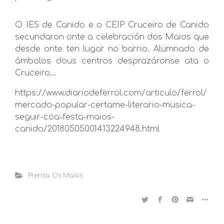
O IES de Canido e o CEIP Cruceiro de Canido
secundaron onte a celebración dos Maios que
desde onte ten lugar no barrio. Alumnado de
ámbolos dous centros desprazáronse ata o
Cruceiro…
https://www.diariodeferrol.com/articulo/ferrol/
mercado-popular-certame-literario-musica-
seguir-coa-festa-maios-
canido/20180505001413224948.html
Prensa Os Maios