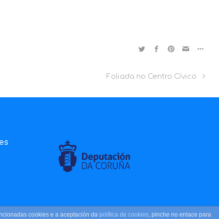
Foliada no Centro Cïvico
ies
encionadas cookies e a aceptación da
política de cookies
, pinche no enlace para