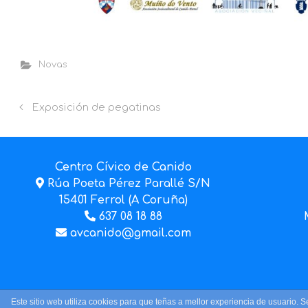
Novas
Exposición de pegatinas
Centro Cívico de Canido
Rúa Poeta Pérez Parallé S/N
15401 Ferrol (A Coruña)
637 08 18 88
avcanido@gmail.com
Este sitio web utiliza cookies para que teñas a mellor experiencia de usuari