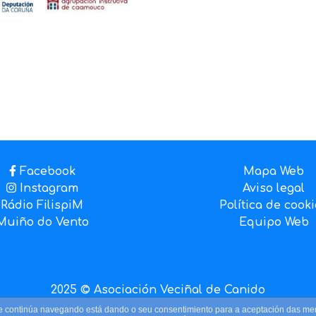
Facebook
Mapa Web
Instagram
Aviso legal
Rádio FilispiM
Política de cook
Muiño do Vento
Equipo Web
2025 © Asociación Veciñal de Canido
o. Se continúa navegando está dando o seu consentimiento para a aceptación das m