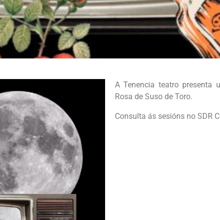
A Tenencia teatro presenta
Rosa de Suso de Toro.
Consulta ás sesións no SDR C