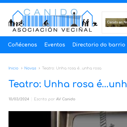
Coñécenos
Eventos
Directorio do barrio
Inicio
Novas
Teatro: Unha rosa é…unha rosa
Teatro: Unha rosa é…unh
10/03/2024
Escrito por
AV Canido