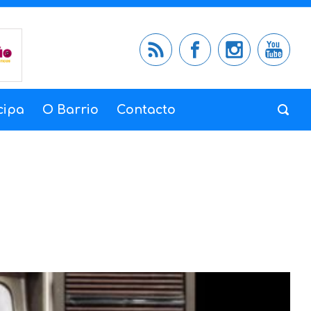
cipa
O Barrio
Contacto