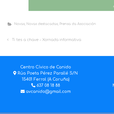
Novas
,
Novas destacadas
,
Prensa da Asociación
Ti tes a chave – Xornada informativa
Centro Cívico de Canido
Rúa Poeta Pérez Parallé S/N
15401 Ferrol (A Coruña)
637 08 18 88
avcanido@gmail.com