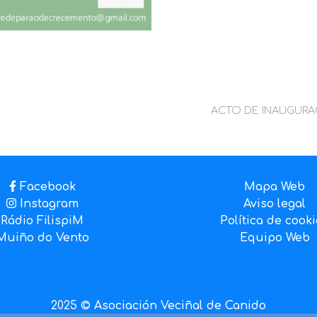
ACTO DE INAUGURA
Facebook
Mapa Web
Instagram
Aviso legal
Rádio FilispiM
Política de cook
Muiño do Vento
Equipo Web
2025 © Asociación Veciñal de Canido