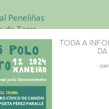
TODA A INF
DA
CENT
19: