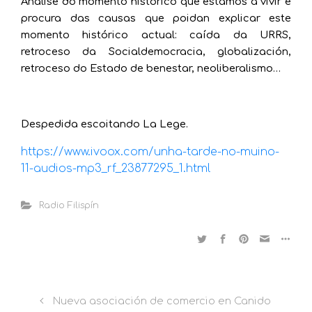
Análise do momento histórico que estamos a vivir e
procura das causas que poidan explicar este
momento histórico actual: caída da URRS,
retroceso da Socialdemocracia, globalización,
retroceso do Estado de benestar, neoliberalismo…
Despedida escoitando La Lege.
https://www.ivoox.com/unha-tarde-no-muino-
11-audios-mp3_rf_23877295_1.html
Radio Filispín
Nueva asociación de comercio en Canido