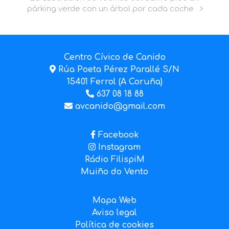
párking verde con un árbol por cada coche
Centro Cívico de Canido
Rúa Poeta Pérez Parallé S/N
15401 Ferrol (A Coruña)
637 08 18 88
avcanido@gmail.com
Facebook
Instagram
Rádio FilispiM
Muiño do Vento
Mapa Web
Aviso legal
Política de cookies