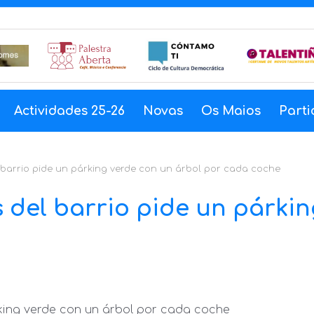
Actividades 25-26
Novas
Os Maios
Parti
 barrio pide un párking verde con un árbol por cada coche
 del barrio pide un párki