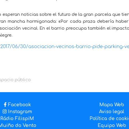
speran noticias sobre el futuro de la gran parcela que tien
 gran mancha hormigonada: «Por cada praza debería habe
ociación vecinal. En el barrio preocupa también el impacto
legre.
rol/2017/06/30/asociacion-vecinos-barrio-pide-parking
spacio público
Facebook
Mapa Web
Instagram
Aviso legal
Rádio FilispiM
Política de cook
Muiño do Vento
Equipo Web