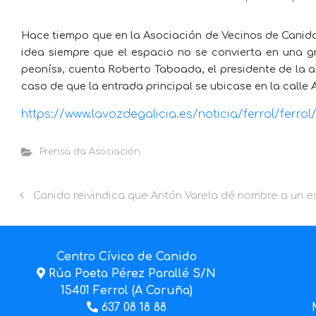
Hace tiempo que en la Asociación de Vecinos de Canido e
idea siempre que el espacio no se convierta en una
peonís», cuenta Roberto Taboada, el presidente de la as
caso de que la entrada principal se ubicase en la calle A
https://www.lavozdegalicia.es/noticia/ferrol/fer
Prensa da Asociación
Canido reivindica que Antón Varela dé nombre a un e
Centro Cívico de Canido
Rúa Poeta Pérez Parallé S/N
15401 Ferrol (A Coruña)
637 08 18 88