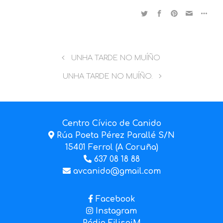
UNHA TARDE NO MUÍÑO
UNHA TARDE NO MUÍÑO.
Centro Cívico de Canido
Rúa Poeta Pérez Parallé S/N
15401 Ferrol (A Coruña)
637 08 18 88
avcanido@gmail.com
Facebook
Instagram
Rádio FilispiM