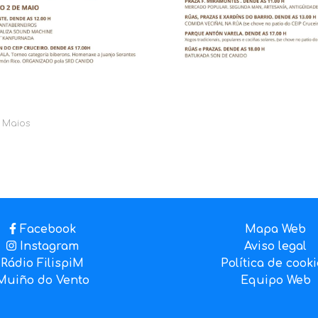
 Maios
Facebook
Mapa Web
Instagram
Aviso legal
Rádio FilispiM
Política de cook
Muiño do Vento
Equipo Web