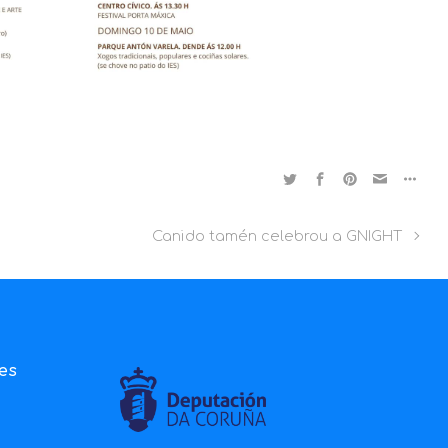
Canido tamén celebrou a GNIGHT
ies