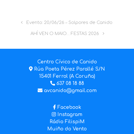
Evento: 20/06/26 – Solpores de Canido
AHÍ VEN O MAIO… FESTAS 2026
Centro Cívico de Canido
Rúa Poeta Pérez Parallé S/N
15401 Ferrol (A Coruña)
637 08 18 88
avcanido@gmail.com
Facebook
Instagram
Rádio FilispiM
Muiño do Vento